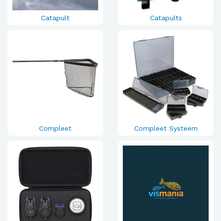
Catapult
Catapults
Compleet
Compleet Systeem