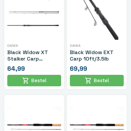
DAIWA
DAIWA
Black Widow XT
Black Widow EXT
Stalker Carp
Carp 10ft/3.5lb
Karperhengel
64,99
69,99
10ft/3.5lb
shopping_cart
shopping_cart
Bestel
Bestel