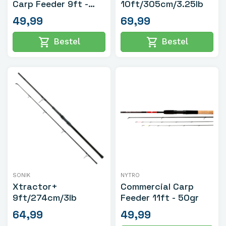
Carp Feeder 9ft -
10ft/305cm/3.25lb
30gr
49,99
69,99
shopping_cart
shopping_cart
Bestel
Bestel
SONIK
NYTRO
Xtractor+
Commercial Carp
9ft/274cm/3lb
Feeder 11ft - 50gr
64,99
49,99