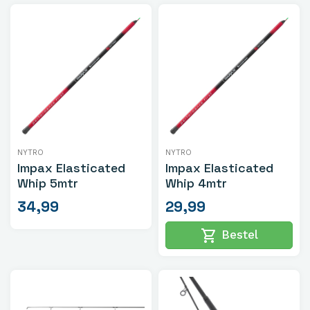
NYTRO
NYTRO
Impax Elasticated
Impax Elasticated
Whip 5mtr
Whip 4mtr
34,99
29,99
shopping_cart
Bestel