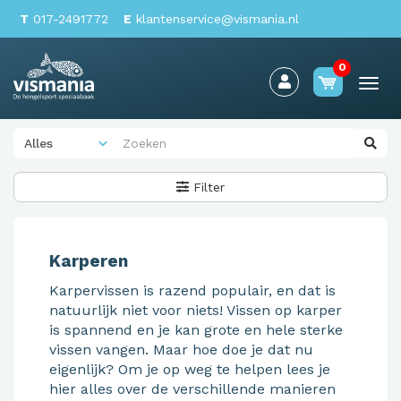
T
017-2491772
E
klantenservice@vismania.nl
0
Togg
navi
Filter
Karperen
Karpervissen is razend populair, en dat is
natuurlijk niet voor niets! Vissen op karper
is spannend en je kan grote en hele sterke
vissen vangen. Maar hoe doe je dat nu
eigenlijk? Om je op weg te helpen lees je
hier alles over de verschillende manieren