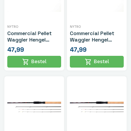
NYTRO
NYTRO
Commercial Pellet
Commercial Pellet
Waggler Hengel
Waggler Hengel
11ft/4-10gr
10ft/4-10gr
47,99
47,99
shopping_cart
shopping_cart
Bestel
Bestel