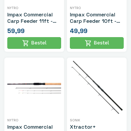
NYTRO
NYTRO
Impax Commercial
Impax Commercial
Carp Feeder 11ft -
Carp Feeder 10ft -
50gr
40gr
59,99
49,99
shopping_cart
shopping_cart
Bestel
Bestel
NYTRO
SONIK
Impax Commercial
Xtractor+