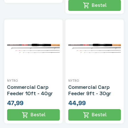
shopping_cart
Bestel
NYTRO
NYTRO
Commercial Carp
Commercial Carp
Feeder 10ft - 40gr
Feeder 9ft - 30gr
47,99
44,99
shopping_cart
shopping_cart
Bestel
Bestel