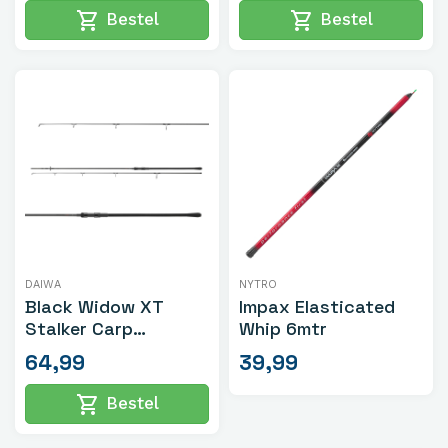
shopping_cart
shopping_cart
Bestel
Bestel
DAIWA
NYTRO
Black Widow XT
Impax Elasticated
Stalker Carp
Whip 6mtr
Karperhengel
64,99
39,99
10ft/2.0lb
shopping_cart
Bestel