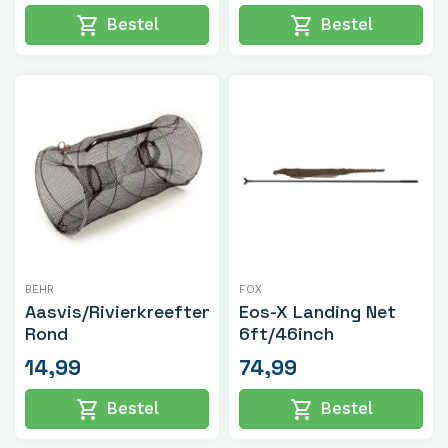
shopping_cart
shopping_cart
Bestel
Bestel
BEHR
FOX
Aasvis/Rivierkreeftenfuik
Eos-X Landing Net
Rond
6ft/46inch
14,99
74,99
shopping_cart
shopping_cart
Bestel
Bestel