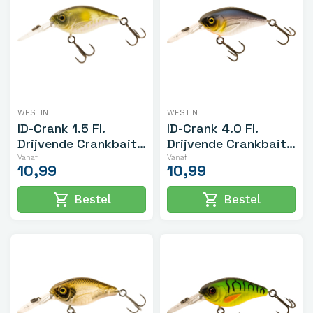
WESTIN
WESTIN
ID-Crank 1.5 Fl.
ID-Crank 4.0 Fl.
Drijvende Crankbait
Drijvende Crankbait
4.8cm/8.5gr
5.3cm/12gr
Vanaf
Vanaf
10,99
10,99
shopping_cart
shopping_cart
Bestel
Bestel