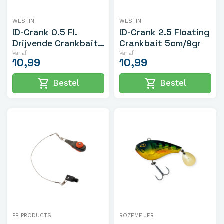
WESTIN
WESTIN
ID-Crank 0.5 Fl.
ID-Crank 2.5 Floating
Drijvende Crankbait
Crankbait 5cm/9gr
4.8cm/7.5gr
Vanaf
Vanaf
10,99
10,99
shopping_cart
shopping_cart
Bestel
Bestel
PB PRODUCTS
ROZEMEIJER