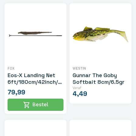
FOX
WESTIN
Eos-X Landing Net
Gunnar The Goby
6ft/180cm/42inch/2-
Softbait 8cm/6.5gr
delige Steel
Vanaf
79,99
4,49
shopping_cart
Bestel