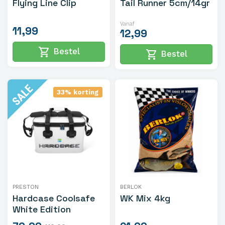
Flying Line Clip
Tail Runner 5cm/14gr
Vanaf
11,99
12,99
shopping_cart
Bestel
shopping_cart
Bestel
33% korting
PRESTON
BERLOK
Hardcase Coolsafe
WK Mix 4kg
White Edition