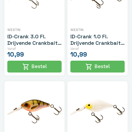
WESTIN
WESTIN
ID-Crank 3.0 Fl.
ID-Crank 1.0 Fl.
Drijvende Crankbait
Drijvende Crankbait
5cm/10gr
4.8cm/8gr
Vanaf
Vanaf
10,99
10,99
shopping_cart
shopping_cart
Bestel
Bestel