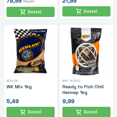
79,99
21,99
119,99
shopping_cart
shopping_cart
Bestel
Bestel
BERLOK
BAIT WORLD
WK Mix 1kg
Ready to Fish Chili
Hennep 1kg
5,49
9,99
shopping_cart
shopping_cart
Bestel
Bestel