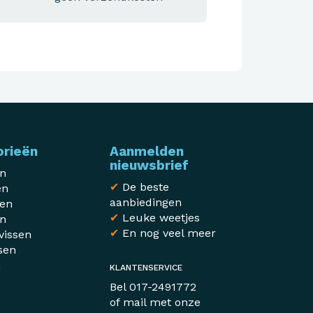
orieën
Aanmelden
nieuwsbrief
en
✔
De beste
en
aanbiedingen
sen
✔
Leuke weetjes
en
✔
En nog veel meer
vissen
sen
n
KLANTENSERVICE
r
Bel
017-2491772
of mail met
onze