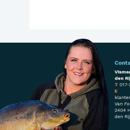
Cont
Visman
den Ri
T
017-
E
klante
Van Fo
2404 H
den Ri