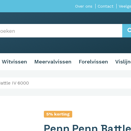
Over ons
Contact
Veelg
Witvissen
Meervalvissen
Forelvissen
Vislij
attle IV 6000
5% korting
Penn Penn Battle