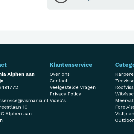
act
Klantenservice
Categ
ia Alphen aan
Over ons
Karper
jn
Contact
Zeeviss
2491772
Veelgestelde vragen
Roofvis
Privacy Policy
Witviss
nservice@vismania.nl
Video's
Meerval
reestlaan 10
Forelvis
C Alphen aan
Vislijne
jn
Outdoo