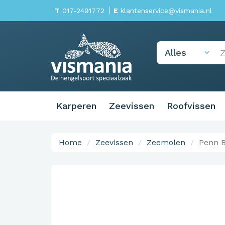
T
017-2491772
E
klantenservice@vismania.nl
Karperen
Zeevissen
Roofvissen
Home
Zeevissen
Zeemolen
Penn B