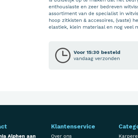
enthousiaste en zeer bedreven witviss
assortiment van de specialist in witv
hoop zitkisten & accesoires, (vaste) h
elastiek, klein materiaal en nog veel 
Voor 15:30 besteld
vandaag verzonden
act
Klantenservice
Categ
ia Alphen aan
Over ons
Karper