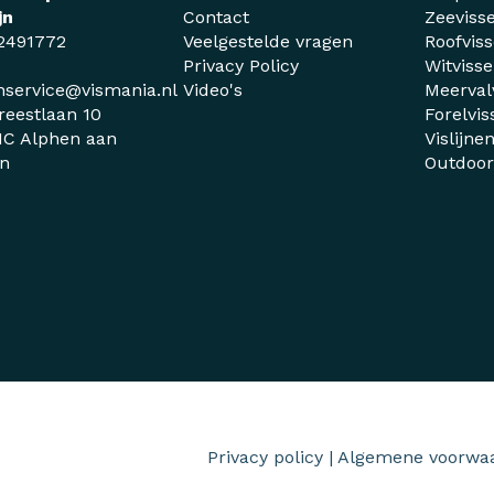
jn
Contact
Zeeviss
2491772
Veelgestelde vragen
Roofvis
Privacy Policy
Witviss
nservice@vismania.nl
Video's
Meerval
reestlaan 10
Forelvis
C Alphen aan
Vislijne
jn
Outdoo
Privacy policy
|
Algemene voorwa