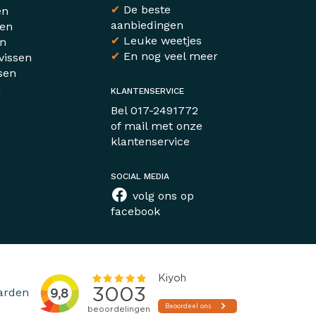
✔
De beste
en
aanbiedingen
sen
✔
Leuke weetjes
en
✔
En nog veel meer
vissen
sen
n
KLANTENSERVICE
r
Bel
017-2491772
of mail met
onze
klantenservice
SOCIAL MEDIA
volg ons op
facebook
arden