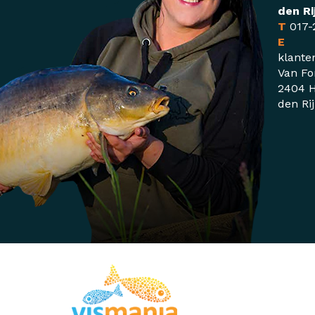
den Ri
T
017-
E
klante
Van Fo
2404 H
den Ri