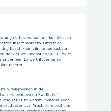
handige tafels welke op elke zitkist te
Preston insert systeem. Omdat de
iting beschikken zijn ze toepasbaar
 en de Nieuwe Incepstion SL30 Zitkist.
 Small en een Large Uitvoering en
kte Inserts .
este witvismerken in de
aar innovatieve en kwalitatief
vele serieuze wedstrijdvissers voor
ve producten van Preston Innovations
rijf gepromoot wordt door een team