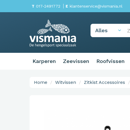
T
017-2491772
E
klantenservice@vismania.nl
Karperen
Zeevissen
Roofvissen
Home
Witvissen
Zitkist Accessoires