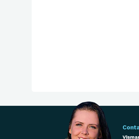
Cont
Visman