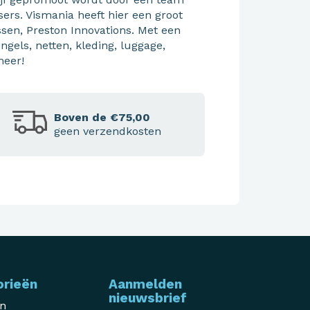
ers. Vismania heeft hier een groot
issen, Preston Innovations. Met een
engels, netten, kleding, luggage,
meer!
Boven de €75,00
geen verzendkosten
orieën
Aanmelden
nieuwsbrief
en