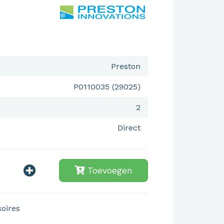
Preston
P0110035 (29025)
2
Direct
Toevoegen
soires