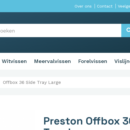
Over ons
Contact
Veelg
Witvissen
Meervalvissen
Forelvissen
Vislij
Offbox 36 Side Tray Large
Preston Offbox 3