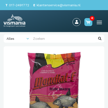
T
017-2491772
E
klantenservice@vismania.nl
0
Togg
navi