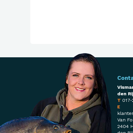
Cont
Visman
den Ri
T
017-
E
klante
Van Fo
2404 H
den Ri