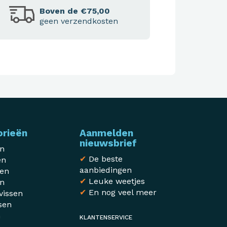
Boven de €75,00
geen verzendkosten
orieën
Aanmelden
nieuwsbrief
en
✔
De beste
en
aanbiedingen
sen
✔
Leuke weetjes
en
✔
En nog veel meer
vissen
sen
n
KLANTENSERVICE
r