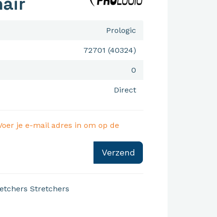
air
Prologic
72701 (40324)
0
Direct
Voer je e-mail adres in om op de
Verzend
retchers
Stretchers