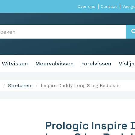
Over ons
Contact
Veelg
Witvissen
Meervalvissen
Forelvissen
Vislij
Stretchers
Inspire Daddy Long 8 leg Bedchair
Prologic Inspire