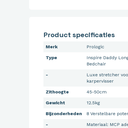
Product specificaties
Merk
Prologic
Type
Inspire Daddy Long
Bedchair
-
Luxe stretcher voo
karpervisser
Zithoogte
45-50cm
Gewicht
12.5kg
Bijzonderheden
8 Verstelbare pote
-
Materiaal: MCP ad