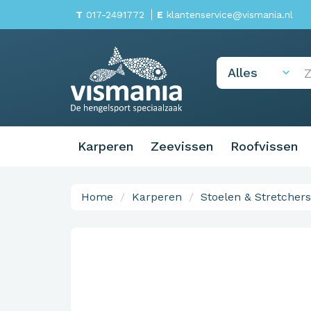
T
017-2491772
E
klantenservice@vismania.nl
Karperen
Zeevissen
Roofvissen
Home
Karperen
Stoelen & Stretchers