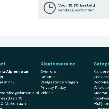
Voor 15:30 besteld
vandaag verzonden
act
Klantenservice
Categ
ia Alphen aan
Over ons
Karper
jn
Contact
Zeeviss
2491772
Veelgestelde vragen
Roofvis
Privacy Policy
Witviss
nservice@vismania.nl
Video's
Meerval
reestlaan 10
Forelvis
C Alphen aan
Vislijne
jn
Outdoo