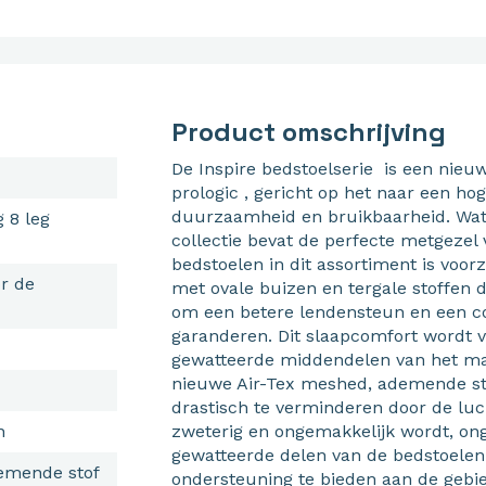
Product omschrijving
De Inspire bedstoelserie is een nieu
prologic , gericht op het naar een hog
duurzaamheid en bruikbaarheid. Wat
 8 leg
collectie bevat de perfecte metgezel v
bedstoelen in dit assortiment is voo
r de
met ovale buizen en tergale stoffen di
om een betere lendensteun en een c
garanderen. Dit slaapcomfort wordt v
gewatteerde middendelen van het ma
nieuwe Air-Tex meshed, ademende st
drastisch te verminderen door de luc
n
zweterig en ongemakkelijk wordt, o
gewatteerde delen van de bedstoele
emende stof
ondersteuning te bieden aan de gebi