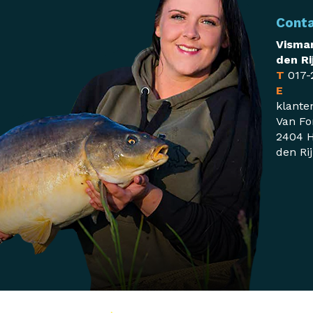
Cont
Visman
den Ri
T
017-
E
klante
Van Fo
2404 H
den Ri