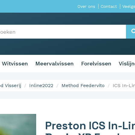
Over ons
Contact
Veelg
Witvissen
Meervalvissen
Forelvissen
Vislij
d Visserij
Inline2022
Method Feedervito
ICS In-Li
Preston ICS In-Li