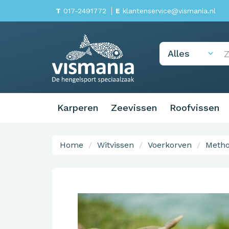
T
017-2491772
E
klantenservice@vismania.nl
Karperen
Zeevissen
Roofvissen
Home
Witvissen
Voerkorven
Metho