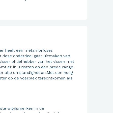
der heeft een metamorfoses
at deze onderdeel gaat uitmaken van
isser of liefhebber van het vissen met
omt er in 3 maten en een brede range
oor alle omstandigheden.Met een hoog
eter op de voerplek terechtkomen als
este witvismerken in de