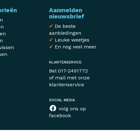
orieën
Aanmelden
nieuwsbrief
en
✔
De beste
en
aanbiedingen
sen
✔
Leuke weetjes
en
✔
En nog veel meer
vissen
sen
n
KLANTENSERVICE
r
Bel
017-2491772
of mail met
onze
klantenservice
SOCIAL MEDIA
volg ons op
facebook