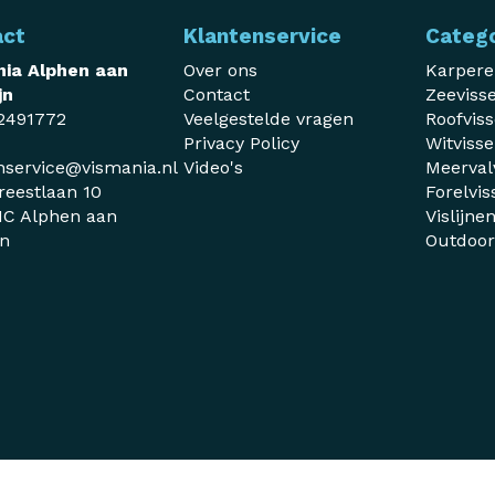
act
Klantenservice
Categ
ia Alphen aan
Over ons
Karper
jn
Contact
Zeeviss
2491772
Veelgestelde vragen
Roofvis
Privacy Policy
Witviss
nservice@vismania.nl
Video's
Meerval
reestlaan 10
Forelvis
C Alphen aan
Vislijne
jn
Outdoo