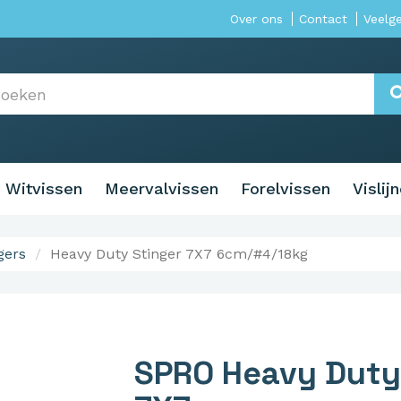
Over ons
Contact
Veelg
Witvissen
Meervalvissen
Forelvissen
Vislij
gers
Heavy Duty Stinger 7X7 6cm/#4/18kg
SPRO Heavy Duty