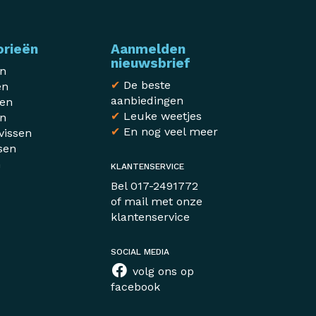
orieën
Aanmelden
nieuwsbrief
en
✔
De beste
en
aanbiedingen
sen
✔
Leuke weetjes
en
✔
En nog veel meer
vissen
sen
n
KLANTENSERVICE
r
Bel
017-2491772
of mail met
onze
klantenservice
SOCIAL MEDIA
volg ons op
facebook