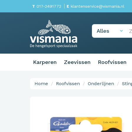
T
017-2491772
E
klantenservice@vismania.nl
Karperen
Zeevissen
Roofvissen
Home
Roofvissen
Onderlijnen
Stin