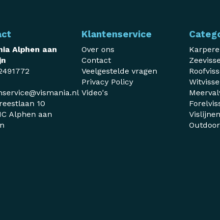
act
Klantenservice
Categ
ia Alphen aan
Over ons
Karper
jn
Contact
Zeeviss
2491772
Veelgestelde vragen
Roofvis
Privacy Policy
Witviss
nservice@vismania.nl
Video's
Meerval
reestlaan 10
Forelvis
C Alphen aan
Vislijne
jn
Outdoo