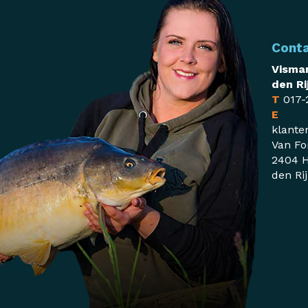
Cont
Visman
den Ri
T
017-
E
klante
Van Fo
2404 H
den Ri