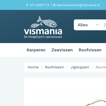
T
017-2491772
E
klantenservice@vismania.nl
Karperen
Zeevissen
Roofvissen
Home
Roofvissen
Jigkoppen
Round