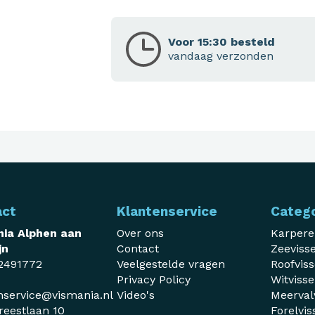
Voor 15:30 besteld
vandaag verzonden
act
Klantenservice
Categ
ia Alphen aan
Over ons
Karper
jn
Contact
Zeeviss
2491772
Veelgestelde vragen
Roofvis
Privacy Policy
Witviss
nservice@vismania.nl
Video's
Meerval
reestlaan 10
Forelvis