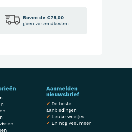
Boven de €75,00
geen verzendkosten
orieën
Aanmelden
nieuwsbrief
en
✔
De beste
en
aanbiedingen
sen
✔
Leuke weetjes
en
✔
En nog veel meer
vissen
sen