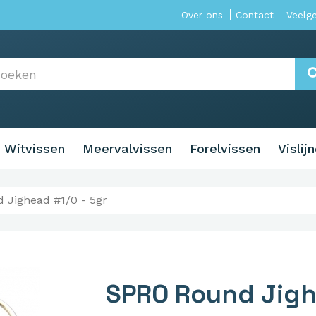
Over ons
Contact
Veelg
Witvissen
Meervalvissen
Forelvissen
Vislij
 Jighead #1/0 - 5gr
SPRO Round Jigh