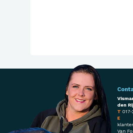
Cont
Visman
den Ri
T
017-
E
klante
Van Fo