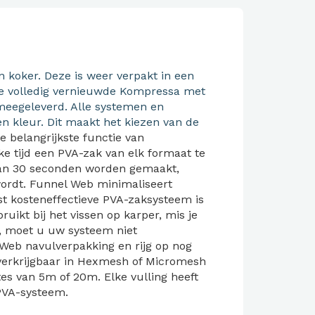
 koker. Deze is weer verpakt in een
De volledig vernieuwde Kompressa met
meegeleverd. Alle systemen en
en kleur. Dit maakt het kiezen van de
e belangrijkste functie van
ke tijd een PVA-zak van elk formaat te
an 30 seconden worden gemaakt,
wordt.
Funnel Web minimaliseert
st kosteneffectieve PVA-zaksysteem is
bruikt bij het vissen op karper, mis je
, moet u uw systeem niet
eb navulverpakking en rijg op nog
 verkrijgbaar in Hexmesh of Micromesh
gtes van 5m of 20m.
Elke vulling heeft
 PVA-systeem.