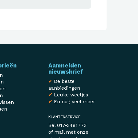
orieën
Aanmelden
nieuwsbrief
en
✔
De beste
en
aanbiedingen
sen
✔
Leuke weetjes
en
✔
En nog veel meer
vissen
sen
n
KLANTENSERVICE
r
Bel
017-2491772
of mail met
onze