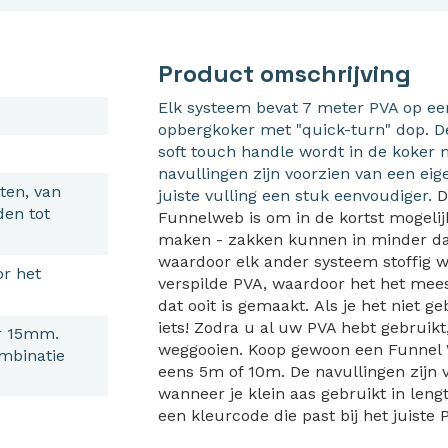
Product omschrijving
Elk systeem bevat 7 meter PVA op een
opbergkoker met "quick-turn" dop. 
soft touch handle wordt in de koker 
navullingen zijn voorzien van een eig
rten, van
juiste vulling een stuk eenvoudiger.
D
den tot
Funnelweb is om in de kortst mogelij
maken - zakken kunnen in minder d
waardoor elk ander systeem stoffig 
or het
verspilde PVA, waardoor het het mee
dat ooit is gemaakt.
Als je het niet ge
iets!
Zodra u al uw PVA hebt gebruikt
r 15mm.
weggooien.
Koop gewoon een Funnel W
ombinatie
eens 5m of 10m.
De navullingen zijn
wanneer je klein aas gebruikt in len
een kleurcode die past bij het juiste