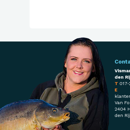
Cont
Visman
den Ri
T
017-
E
klante
Van Fo
2404 H
den Ri