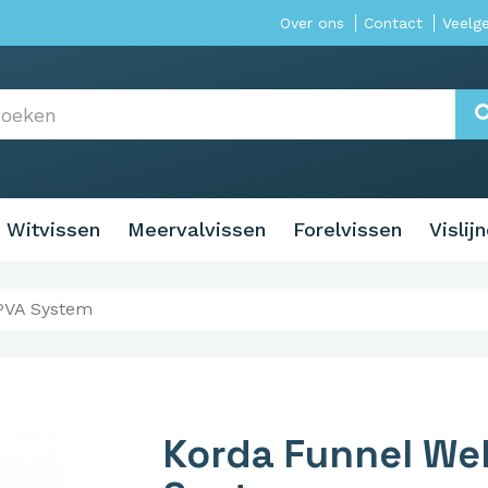
Over ons
Contact
Veelg
Witvissen
Meervalvissen
Forelvissen
Vislij
PVA System
Korda Funnel We