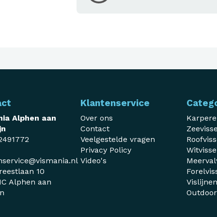
act
Klantenservice
Categ
ia Alphen aan
Over ons
Karper
jn
Contact
Zeeviss
2491772
Veelgestelde vragen
Roofvis
Privacy Policy
Witviss
nservice@vismania.nl
Video's
Meerval
reestlaan 10
Forelvis
C Alphen aan
Vislijne
jn
Outdoo