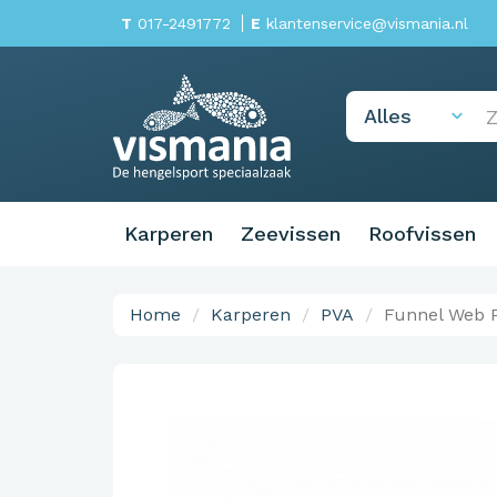
T
017-2491772
E
klantenservice@vismania.nl
Karperen
Zeevissen
Roofvissen
Home
Karperen
PVA
Funnel Web 