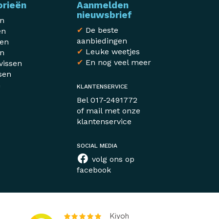
orieën
Aanmelden
nieuwsbrief
en
✔
De beste
en
aanbiedingen
sen
✔
Leuke weetjes
en
✔
En nog veel meer
vissen
sen
n
KLANTENSERVICE
r
Bel
017-2491772
of mail met
onze
klantenservice
SOCIAL MEDIA
volg ons op
facebook