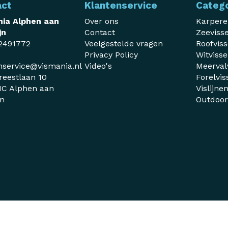
act
Klantenservice
Categ
ia Alphen aan
Over ons
Karper
jn
Contact
Zeeviss
2491772
Veelgestelde vragen
Roofvis
Privacy Policy
Witviss
nservice@vismania.nl
Video's
Meerval
reestlaan 10
Forelvis
C Alphen aan
Vislijne
jn
Outdoo