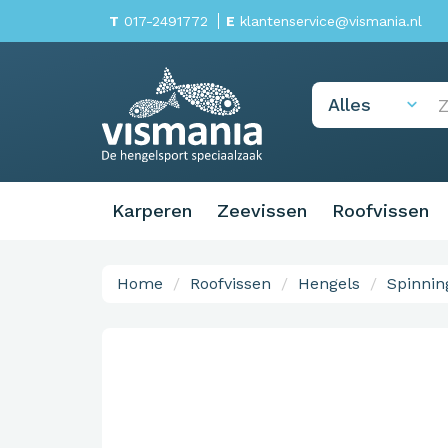
T
017-2491772
E
klantenservice@vismania.nl
Karperen
Zeevissen
Roofvissen
Home
Roofvissen
Hengels
Spinning