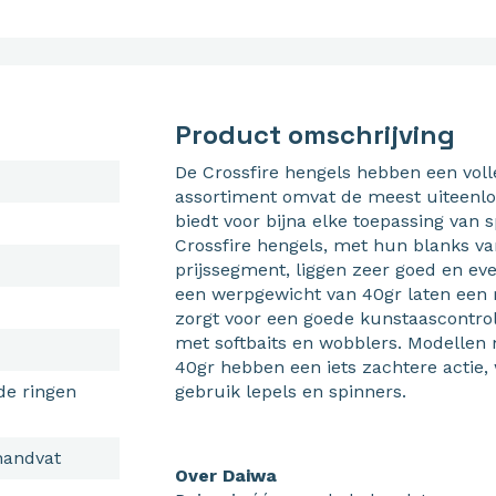
Product omschrijving
De Crossfire hengels hebben een voll
assortiment omvat de meest uiteenl
biedt voor bijna elke toepassing van s
Crossfire hengels, met hun blanks van
prijssegment, liggen zeer goed en ev
een werpgewicht van 40gr laten een rel
zorgt voor een goede kunstaascontrole
met softbaits en wobblers. Modelle
40gr hebben een iets zachtere actie, w
de ringen
gebruik lepels en spinners.
handvat
Over Daiwa