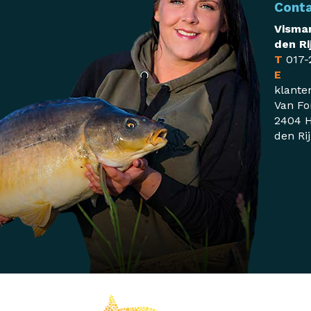
Cont
Visman
den Ri
T
017-
E
klante
Van Fo
2404 H
den Ri