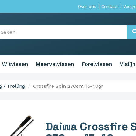
Over ons
Contact
Veelg
Witvissen
Meervalvissen
Forelvissen
Vislij
 / Trolling
Crossfire Spin 270cm 15-40gr
Daiwa Crossfire 