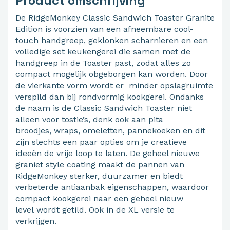
Product omschrijving
De RidgeMonkey Classic Sandwich Toaster Granite
Edition is voorzien van een afneembare cool-
touch handgreep, geklonken scharnieren en een
volledige set keukengerei die samen met de
handgreep in de Toaster past, zodat alles zo
compact mogelijk obgeborgen kan worden. Door
de vierkante vorm wordt er minder opslagruimte
verspild dan bij rondvormig kookgerei. Ondanks
de naam is de Classic Sandwich Toaster niet
alleen voor tostie’s, denk ook aan pita
broodjes, wraps, omeletten, pannekoeken en dit
zijn slechts een paar opties om je creatieve
ideeën de vrije loop te laten. De geheel nieuwe
graniet style coating maakt de pannen van
RidgeMonkey sterker, duurzamer en biedt
verbeterde antiaanbak eigenschappen, waardoor
compact kookgerei naar een geheel nieuw
level wordt getild. Ook in de XL versie te
verkrijgen.