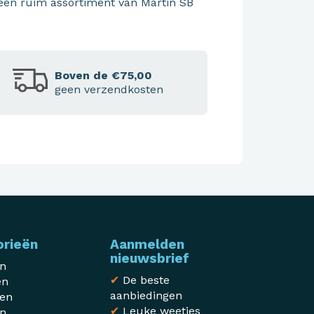
 een ruim assortiment van Martin SB
Boven de €75,00
geen verzendkosten
orieën
Aanmelden
nieuwsbrief
en
✔
De beste
en
aanbiedingen
sen
✔
Leuke weetjes
en