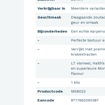
Verkrijgbaar in
Meerdere variante
Geur/Smaak
Diepgaande zoutac
geur en smaak
Bijzonderheden
Een echte karperv
-
Perfecte textuur 
-
Verrijkt met prem
krabextracten
-
LT vismeel, Haith’
en superieure Mon
flavour
-
1 kilo
Productcode
MSB023
Eancode
8717662090387