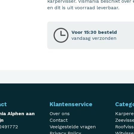
karpervisser. Vismania beschikt over
en dit is uit voorraad leverbaar.
Voor 15:30 besteld
vandaag verzonden
act
Klantenservice
Categ
ia Alphen aan
Over ons
Karper
jn
Contact
Zeeviss
2491772
Veelgestelde vragen
Roofvis
Privacy Policy
Witviss