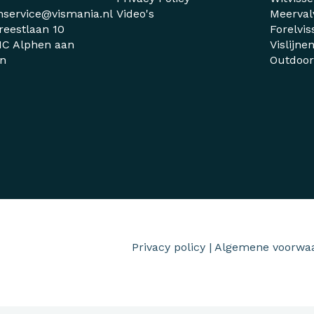
nservice@vismania.nl
Video's
Meerval
reestlaan 10
Forelvis
C Alphen aan
Vislijne
jn
Outdoo
Privacy policy
|
Algemene voorwa