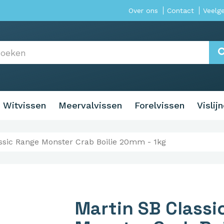
Over ons
Contact
Veelg
Witvissen
Meervalvissen
Forelvissen
Vislij
ssic Range Monster Crab Boilie 20mm - 1kg
Martin SB Classi