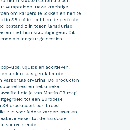
et premium krabextracten die een
ur verspreiden. Deze krachtige
rpen om karpers te lokken en hen te
rtin SB boilies hebben de perfecte
d bestand zijn tegen langdurige
eren met hun krachtige geur. Dit
ende als langdurige sessies.
 pop-ups, liquids en additieven,
n en andere aas gerelateerde
an karperaas ervaring. De producten
loopsnelheid en het unieke
 kwaliteit die je van Martin SB mag
itgegroeid tot een Europese
n SB produceert een breed
t zijn voor iedere karpervisser en
eatieve visser tot de hardcore
t de voorvoerende