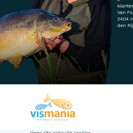
klante
Van Fo
2404 H
den Ri
Onze site gebruikt cookies