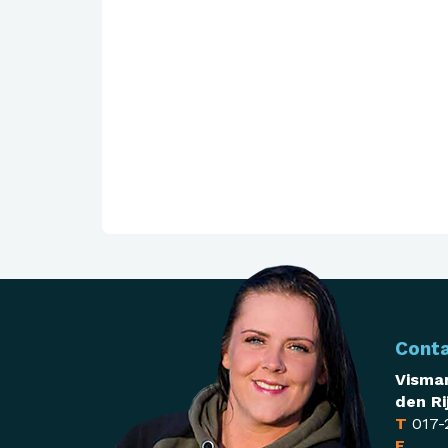
Cont
Visman
den Ri
T
017-
E