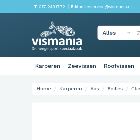
T
017-2491772
E
klantenservice@vismania.nl
Karperen
Zeevissen
Roofvissen
Home
Karperen
Aas
Boilies
Cla