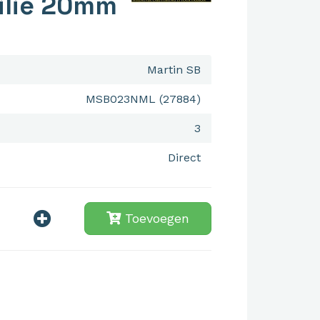
ilie 20mm
Martin SB
MSB023NML (27884)
3
Direct
Toevoegen