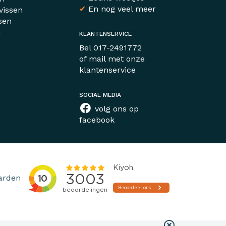
✔
En nog veel meer
vissen
sen
n
KLANTENSERVICE
r
Bel
017-2491772
of mail met
onze
klantenservice
SOCIAL MEDIA
volg ons op
facebook
arden