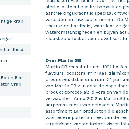
klassieker! Elke boilie is verrijkt m
sterke, authentieke krabsmaak en ge
n
aantrekkingskracht is speciaal ontwo
verleiden om uw aas te nemen. De Ma
htige krab
textuur en hardheid, waardoor ze goe
wateromstandigheden en blijven activ
anger!
maakt ze effectief voor zowel kortdur
en hardheid
ium
Over Martin SB
Martin SB maakt al sinds 1991 boilies,
flavours, boosters, mini aas, zigmixe
s Robin Red
producten, dat is dus ruim 31 jaar a
ster Crab
van Martin SB zijn door de hoge door
productieproces altijd vers en van de
verwachten. Anno 2022 is Martin SB u
karperaas merk van betekenis. Marti
assortiment aan producten die geschik
voor iedere portemonnee; van de recr
targetvisser, van de instant visser to