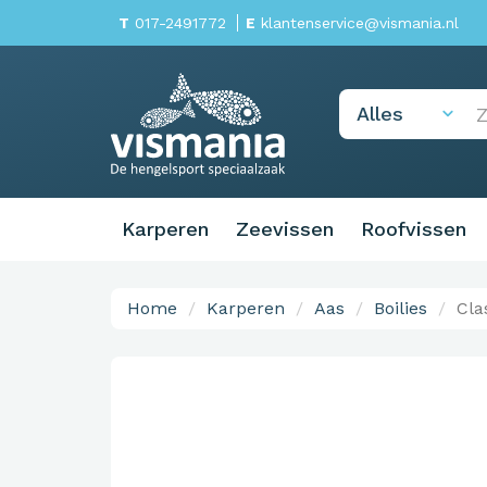
T
017-2491772
E
klantenservice@vismania.nl
Karperen
Zeevissen
Roofvissen
Home
Karperen
Aas
Boilies
Cla