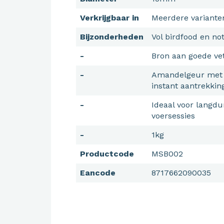
Verkrijgbaar in
Meerdere variante
Bijzonderheden
Vol birdfood en n
-
Bron aan goede ve
-
Amandelgeur met 
instant aantrekkin
-
Ideaal voor langdu
voersessies
-
1kg
Productcode
MSB002
Eancode
8717662090035