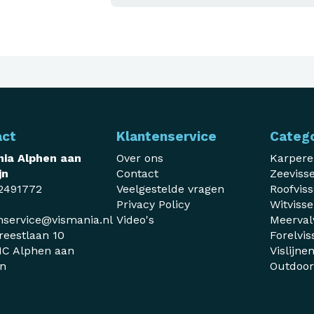
act
Klantenservice
Categ
ia Alphen aan
Over ons
Karper
jn
Contact
Zeeviss
2491772
Veelgestelde vragen
Roofvis
Privacy Policy
Witviss
nservice@vismania.nl
Video's
Meerval
reestlaan 10
Forelvis
C Alphen aan
Vislijne
jn
Outdoo