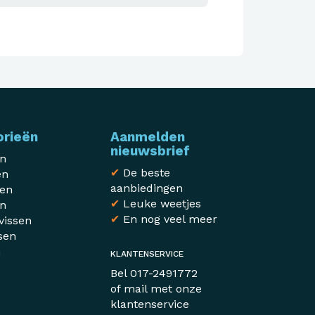
orieën
Aanmelden
nieuwsbrief
en
✔
De beste
en
aanbiedingen
sen
✔
Leuke weetjes
en
✔
En nog veel meer
vissen
sen
n
KLANTENSERVICE
r
Bel
017-2491772
of mail met
onze
klantenservice