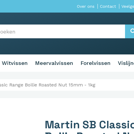
Over ons
Contact
Veelg
Witvissen
Meervalvissen
Forelvissen
Vislij
ssic Range Boilie Roasted Nut 15mm - 1kg
Martin SB Classi