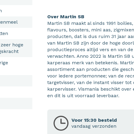
n
Over Martin SB
otenmeel
Martin SB maakt al sinds 1991 boilies,
flavours, boosters, mini aas, zigmixe
tten
producten, dat is dus ruim 31 jaar a
van Martin SB zijn door de hoge door
zeer hoge
productieproces altijd vers en van de
gskracht
verwachten. Anno 2022 is Martin SB u
rige
karperaas merk van betekenis. Marti
assortiment aan producten die geschik
voor iedere portemonnee; van de recr
targetvisser, van de instant visser to
karpervisser. Vismania beschikt over
en dit is uit voorraad leverbaar.
Voor 15:30 besteld
vandaag verzonden