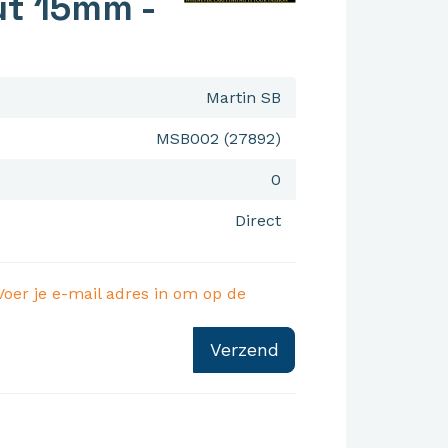
ut 15mm -
Martin SB
MSB002 (27892)
0
Direct
Voer je e-mail adres in om op de
Verzend