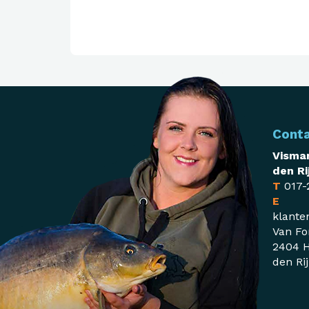
Cont
Visman
den Ri
T
017-
E
klante
Van Fo
2404 H
den Ri