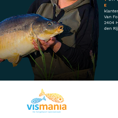
E
klante
Van Fo
2404 H
den Ri