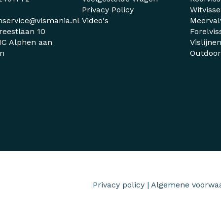
Privacy Policy
Witviss
nservice@vismania.nl
Video's
Meerval
reestlaan 10
Forelvis
C Alphen aan
Vislijne
jn
Outdoo
Privacy policy
|
Algemene voorwa