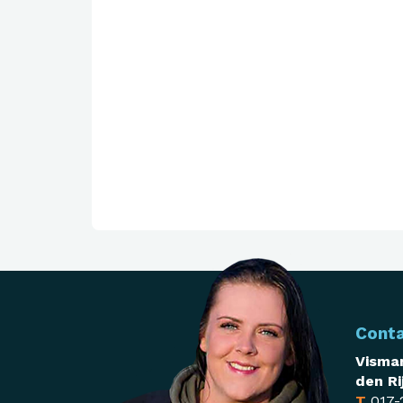
Cont
Visman
den Ri
T
017-