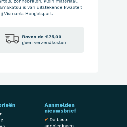
tels, zonnebrillen, klein materiaal,
Gamakatsu is van uitstekende kwaliteit
bij Vismania Hengelsport.
Boven de €75,00
geen verzendkosten
orieën
Aanmelden
nieuwsbrief
en
✔
De beste
en
aanbiedingen
sen