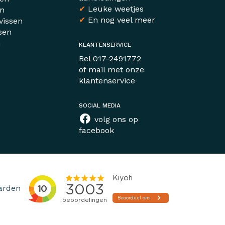
✔
Leuke weetjes
en
✔
En nog veel meer
vissen
sen
n
KLANTENSERVICE
r
Bel
017-2491772
of mail met
onze
klantenservice
SOCIAL MEDIA
volg ons op
facebook
arden