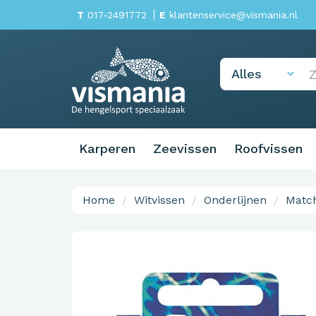
T
017-2491772
E
klantenservice@vismania.nl
Karperen
Zeevissen
Roofvissen
Home
Witvissen
Onderlijnen
Match