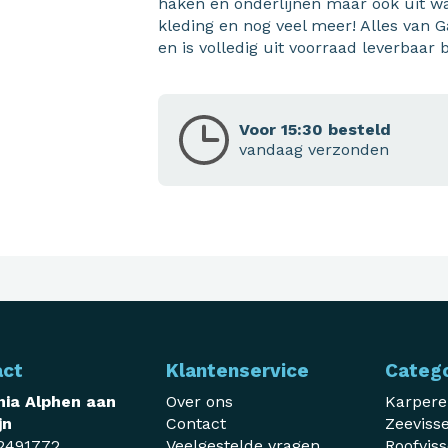
haken en onderlijnen maar ook uit war
kleding en nog veel meer! Alles van 
en is volledig uit voorraad leverbaar 
Voor 15:30 besteld
vandaag verzonden
act
Klantenservice
Categ
ia Alphen aan
Over ons
Karper
jn
Contact
Zeeviss
2491772
Veelgestelde vragen
Roofvis