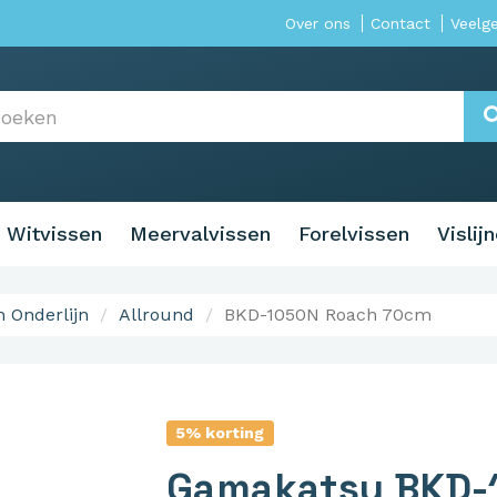
Over ons
Contact
Veelg
Witvissen
Meervalvissen
Forelvissen
Vislij
 Onderlijn
Allround
BKD-1050N Roach 70cm
5% korting
Gamakatsu BKD-