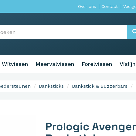
Over ons
Contact
Veelg
Witvissen
Meervalvissen
Forelvissen
Vislij
eedersteunen
Banksticks
Bankstick & Buzzerbars
Prologic Avenger