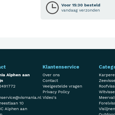
Voor 15:30 besteld
vandaag verzonden
act
Klantenservice
Categ
ia Alphen aan
Over ons
Karper
jn
Contact
Zeeviss
2491772
Veelgestelde vragen
Roofvis
Privacy Policy
Witviss
nservice@vismania.nl
Video's
Meerval
reestlaan 10
Forelvis
C Alphen aan
Vislijne
jn
Outdoo