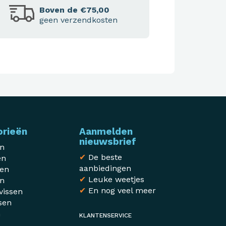
Boven de €75,00
geen verzendkosten
orieën
Aanmelden
nieuwsbrief
en
✔
De beste
en
aanbiedingen
sen
✔
Leuke weetjes
en
✔
En nog veel meer
vissen
sen
n
KLANTENSERVICE
r