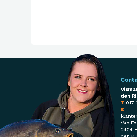
Cont
Visman
den Ri
T
017-
E
klante
Van Fo
2404 H
den Ri