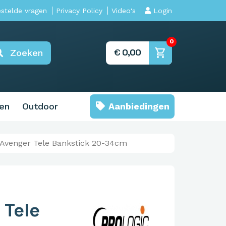
estelde vragen
Privacy Policy
Video's
Login
0
shopping_cart
€
0,00
Zoeken
nen
Outdoor
Aanbiedingen
Avenger Tele Bankstick 20-34cm
 Tele