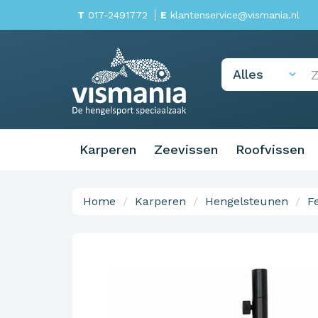
T
017-2491772
E
klantenservice@vismania.nl
Karperen
Zeevissen
Roofvissen
Home
Karperen
Hengelsteunen
F