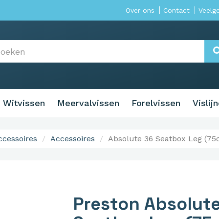
Over ons
Contact
Veelg
Witvissen
Meervalvissen
Forelvissen
Vislij
Accessoires
Accessoires
Absolute 36 Seatbox Leg (75
Preston Absolut