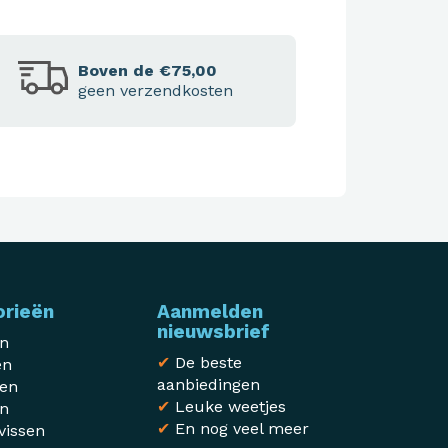
Boven de €75,00
geen verzendkosten
orieën
Aanmelden
nieuwsbrief
en
✔
De beste
en
aanbiedingen
sen
✔
Leuke weetjes
en
✔
En nog veel meer
vissen