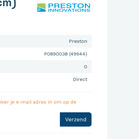
cm)
Preston
P0890038 (49944)
0
Direct
Voer je e-mail adres in om op de
Verzend