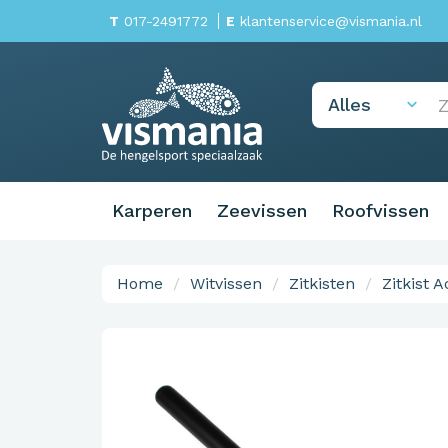
T
017-2491772
E
klantenservice@vismania.nl
Karperen
Zeevissen
Roofvissen
Home
Witvissen
Zitkisten
Zitkist 