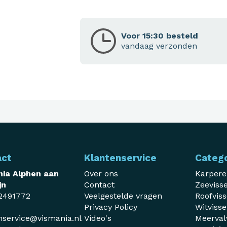
Voor 15:30 besteld
vandaag verzonden
act
Klantenservice
Categ
ia Alphen aan
Over ons
Karper
jn
Contact
Zeeviss
2491772
Veelgestelde vragen
Roofvis
Privacy Policy
Witviss
nservice@vismania.nl
Video's
Meerval