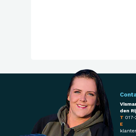
Cont
Visman
den Ri
T
017-
E
klante