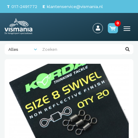
T
017-2491772
E
klantenservice@vismania.nl
0
Togg
navi