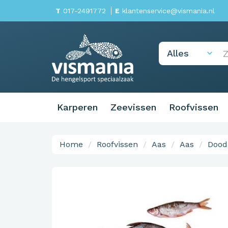
T
017-2491772
E
klantenservice@vismania.nl
Karperen
Zeevissen
Roofvissen
Home
Roofvissen
Aas
Aas
Dood