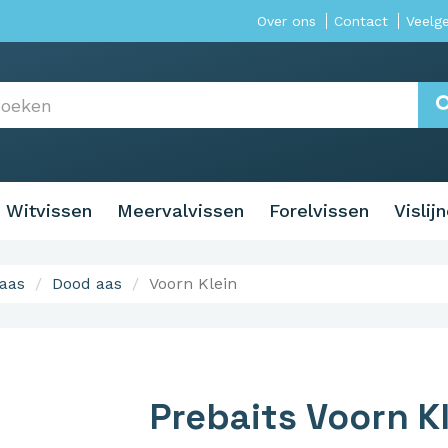
Over ons
Contact
Veelg
Witvissen
Meervalvissen
Forelvissen
Vislij
aas
Dood aas
Voorn Klein
Prebaits Voorn K