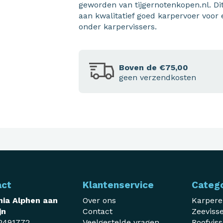
geworden van tijgernotenkopen.nl. Di
aan kwalitatief goed karpervoer voor 
onder karpervissers.
Boven de €75,00
geen verzendkosten
act
Klantenservice
Categ
ia Alphen aan
Over ons
Karper
jn
Contact
Zeeviss
2491772
Veelgestelde vragen
Roofvis