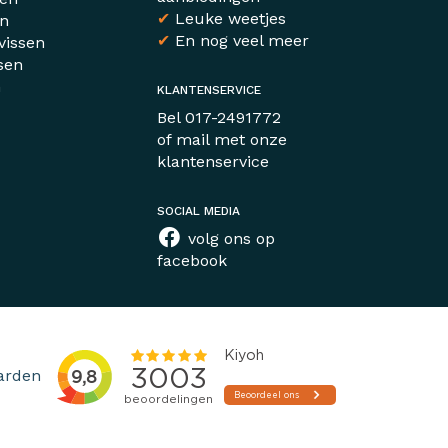
✔
Leuke weetjes
en
✔
En nog veel meer
vissen
sen
n
KLANTENSERVICE
r
Bel
017-2491772
of mail met
onze
klantenservice
SOCIAL MEDIA
volg ons op
facebook
arden