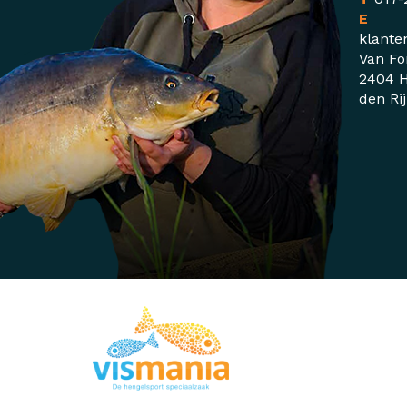
E
klante
Van Fo
2404 H
den Ri