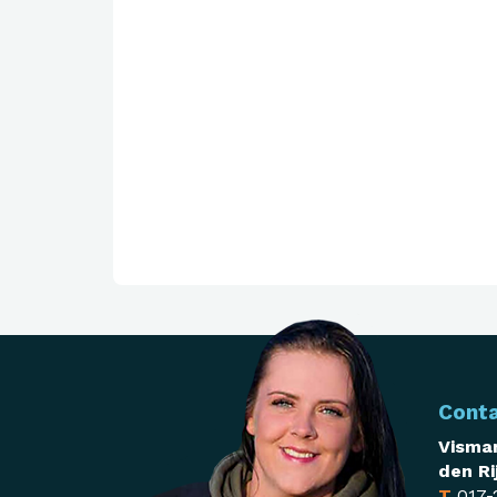
Cont
Visman
den Ri
T
017-