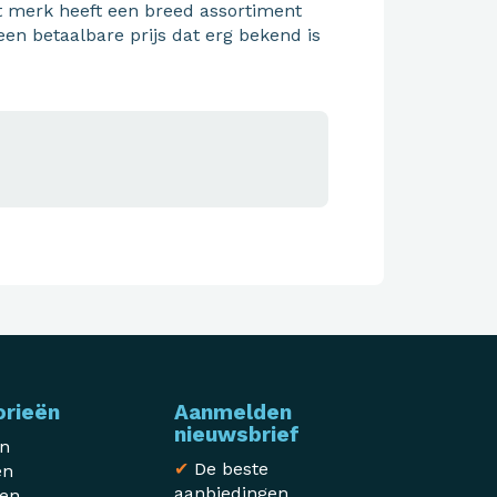
t merk heeft een breed assortiment
een betaalbare prijs dat erg bekend is
orieën
Aanmelden
nieuwsbrief
en
✔
De beste
en
aanbiedingen
sen