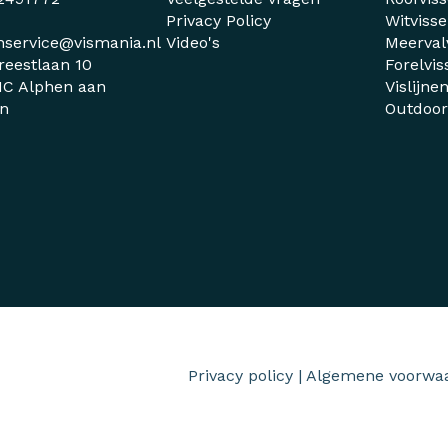
Privacy Policy
Witviss
nservice@vismania.nl
Video's
Meerval
reestlaan 10
Forelvis
C Alphen aan
Vislijne
jn
Outdoo
Privacy policy
|
Algemene voorwa